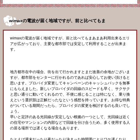
wimaxの電波が届く地域ですが、前と比べてもま
wimaxの電波が届く地域ですが、前と比べてもまあまあ利用出来るエリ
アが広がっており、主要な都市部では安定して利用することが出来ま
す。
地方都市在中の場合、街を出て行かれますとまだ改善の余地がございま
すが、都市部をセンターに行かれるのであれば安心してお使い頂けると
思います。プロバイダ変更してキャンペーンのキャッシュバックを無事
にもらえました。新しいプロバイダの回線のスピードも早く、サクサク
と思い通りに動いてくれるので、不便に感じることは特になく、乗り換
えという選択肢は正解だったなという感想を持っています。お得な特典
がついている期間だったら、プロバイダの変更を検討するのも良いでし
ょう。
早いと定評のある光回線が安定しない根拠の一つとして、光回線は近く
の住宅やマンションの内部などで回線を分け合うため、多く使用する人
の居る場所では遅くなる場合もあります。
たとえば週末だったり夜だったり決まった時間帯にとりワケ遅くなり、