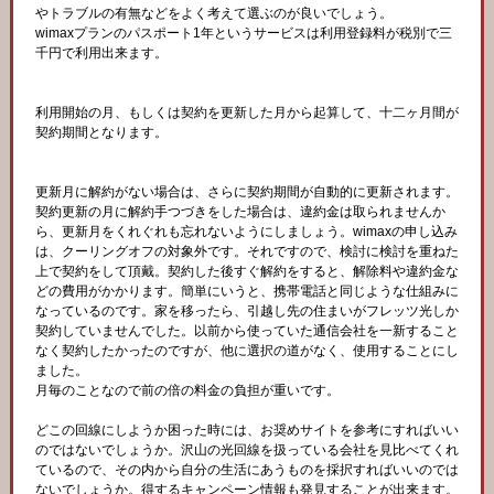
やトラブルの有無などをよく考えて選ぶのが良いでしょう。
wimaxプランのパスポート1年というサービスは利用登録料が税別で三
千円で利用出来ます。
利用開始の月、もしくは契約を更新した月から起算して、十二ヶ月間が
契約期間となります。
更新月に解約がない場合は、さらに契約期間が自動的に更新されます。
契約更新の月に解約手つづきをした場合は、違約金は取られませんか
ら、更新月をくれぐれも忘れないようにしましょう。wimaxの申し込み
は、クーリングオフの対象外です。それですので、検討に検討を重ねた
上で契約をして頂戴。契約した後すぐ解約をすると、解除料や違約金な
どの費用がかかります。簡単にいうと、携帯電話と同じような仕組みに
なっているのです。家を移ったら、引越し先の住まいがフレッツ光しか
契約していませんでした。以前から使っていた通信会社を一新すること
なく契約したかったのですが、他に選択の道がなく、使用することにし
ました。
月毎のことなので前の倍の料金の負担が重いです。
どこの回線にしようか困った時には、お奨めサイトを参考にすればいい
のではないでしょうか。沢山の光回線を扱っている会社を見比べてくれ
ているので、その内から自分の生活にあうものを採択すればいいのでは
ないでしょうか。得するキャンペーン情報も発見することが出来ます。