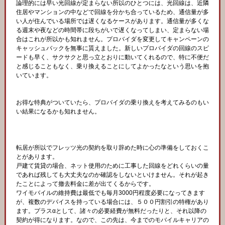
論理的には早い光回線が定まらない所以のひとつには、光回線は、近隣
住居やマンションの中などで回線を分かち合っているため、通信量が多
い人が住んでいる場所では遅くなるケースがあります。通信量が多くな
る週末や夜などの時間帯に段ちがいで遅くなってしまい、定まらない場
合はこれが所以かも知れません。プロバイダを変更してキャンペーンの
キャッシュバックを無事に貰えました。新しいプロバイダの回線のスピ
ードも早く、サクサクと思っ立とおりに動いてくれるので、特に不便だ
と感じることもなく、乗り換えることにしてよかったなという思いを抱
いています。
お得な特典がついていたら、プロバイダの乗り換えを考えてみるのもい
い結果になるかも知れません。
転居が所以でフレッツ光の契約を取り辞めた時に心の準備をしておくこ
とがあります。
戸建て賃貸の場合、ネット使用のために工事した回線をどれくらいの量
であれば残しても大丈夫なのか確認をしないといけません。それが起き
たことによって撤去料金に差が出てくるからです。
ワイモバイルの維持費は最低でも毎月3000円程度必要になってきます
が、複数のデバイスを持っている場合には、５００円割引の特権があり
ます。プラスαとして、諸々の必要経費が無料だったりと、それ以降の
契約が得になります。なので、この先は、今までのモバイルキャリアの