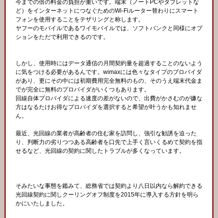
今までの倍の料金の負担が重いです。端末（ノートPCやタブレットな
ど）をインターネットにつなぐためのWi-Fiルーター替わりにスマート
フォンを使用することをテザリングと称します。
ヤフーのモバイルであるワイモバイルでは、ソフトバンクと同様にオプ
ションをただで利用できるのです。
しかし、使用時にはデータ通信の月間契約量を超過することのないよう
に気をつける必要があるんです。wimaxには色々なタイプのブロバイダ
があり、更にその中には初期費用完全無料のもの、そのうえ端末代金ま
でが完全に無料のプロバイダがいくつもあります。
回線自体プロバイダによる速度の差がないので、出費がかさむのが嫌な
方はなるたけお得なプロバイダを選択すると希望が叶うかも知れませ
ん。
最近、光回線の業者が高齢者の住む家を訪問し、強引な勧誘を迫った
り、判断力の劣りつつある高齢者を口先で上手く言いくるめて契約を指
せるなど、光回線の契約に関したトラブルが多くなっています。
そみたいな事態を鑑みて、総務省では契約より八日以内なら解約できる
光回線契約に関しクーリングオフ制度を2015年に導入する方針を明ら
かにいたしました。