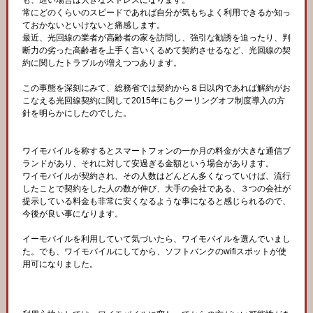
も、遅い場合は大きなストレスになります。
常にどのくらいのスピードであれば自分が気もちよく利用できるか知っ
ておかないといけないと痛感します。
最近、光回線の業者が高齢者の家を訪問し、強引な勧誘を迫ったり、判
断力の劣った高齢者を上手く言いくるめて契約させるなど、光回線の契
約に関したトラブルが増えつつあります。
この事態を深刻にみて、総務省では契約から８日以内であれば解約がお
こなえる光回線契約に関して2015年にもクーリングオフ制度導入の方
針を明らかにしたのでした。
ワイモバイルを称するとスマートフォンの一か月の料金が大きな通信ブ
ランドがあり、それに対して安過ぎる金額という場合があります。
ワイモバイルが契約され、その人数はどんどん多くなっていけば、流行
したことで契約をした人の数が伸び、大手の会社である、３つの会社が
提示している料金も非常に安くなるような事になると感じられるので、
今後が良い事になります。
イーモバイルを利用していて気づいたら、ワイモバイルを選んでいまし
た。でも、ワイモバイルにしてから、ソフトバンクのwifiスポットが使
用可になりました。