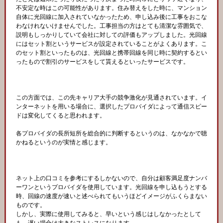
不安定な時はこの可能性があります。住み替えをした時に、マンション
自体に光回線に加入されていなかったため、申し込み後に工事をおこな
わなけれないけませんでした。工事担当の方はとても清潔な雰囲気で、
説明もしっかりしていて会社に対しての評価もアップしました。光回線
にはセット割というサービスが設定されていることがよくあります。こ
のセット割といったものは、光回線と携帯回線を同じ時に契約するとい
ったもので割引のサービスをして貰えるといったサービスです。
この方面では、この先キャリア大手の競争激化が見通されています。イ
ンターネットを用いる場合に、選択したプロバイダによって通信スピー
ドは変化してくると思われます。
各プロバイダの長所短所を総合的に判断するというのは、なかなかで聴
かねるというのが実情と感じます。
ネット上の口コミを参考にするしかないので、自分は顧客満足度ナンバ
ーワンというプロバイダを使用しています。光回線を申し込もうとする
時、回線の速度が速いと述べられてもいうほどイメージがふくらまない
ものです。
しかし、実際に使用してみると、早いという感じはしなかったとして