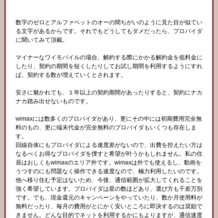
数字のゼロとアルファベットのオーの間ちがいのように見た目が似てい
る文字があるからです。それでもどうしてもダメだったら、プロバイダ
に聞いてみて頂戴。
マイナーなワイモバイルの場合、解約する際にかかる解約金を低料金に
したり、契約の期間を短くしたりしてお試し期間を利用するようにすれ
ば、契約する数が増えていくとされます。
安さに魅かれても、１年以上の契約期間があったりすると、契約にナカ
ナカ踏み出せないものです。
wimaxには数多くのプロバイダがあり、更にその中には初期費用完全無
料のもの、更に端末代金が完全無料のプロバイダもいくつも存在しま
す。
回線自体にもプロバイダによる速度差がないので、出費を控えたい方は
なるべくお得なプロバイダを捜すと希望が叶うかもしれません。私の住
居はおしくもwimaxのエリア外です。wimaxは外でも使えるし、動画を
うつすのにも問題なく操作できる速度なので、極力利用したいのです。
他へ移り住む予定はないため、今後、通信範囲が拡大してくれることを
強く希望しています。プロバイダは星の数ほどあり、選び方も千差万別
です。でも、現金還元のキャンペーンをやっていたり、数か月使用料が
無料だったり、毎月の費用がとにかく安いところに即決するのは奨励で
きません。どんな目的でネットを利用するかにもよりますが、通信速度