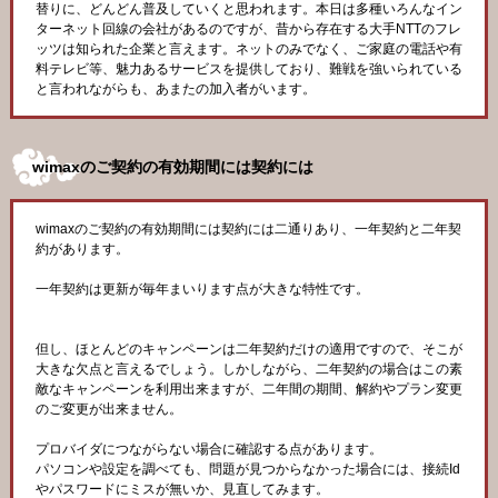
替りに、どんどん普及していくと思われます。本日は多種いろんなイン
ターネット回線の会社があるのですが、昔から存在する大手NTTのフレ
ッツは知られた企業と言えます。ネットのみでなく、ご家庭の電話や有
料テレビ等、魅力あるサービスを提供しており、難戦を強いられている
と言われながらも、あまたの加入者がいます。
wimaxのご契約の有効期間には契約には
wimaxのご契約の有効期間には契約には二通りあり、一年契約と二年契
約があります。
一年契約は更新が毎年まいります点が大きな特性です。
但し、ほとんどのキャンペーンは二年契約だけの適用ですので、そこが
大きな欠点と言えるでしょう。しかしながら、二年契約の場合はこの素
敵なキャンペーンを利用出来ますが、二年間の期間、解約やプラン変更
のご変更が出来ません。
プロバイダにつながらない場合に確認する点があります。
パソコンや設定を調べても、問題が見つからなかった場合には、接続Id
やパスワードにミスが無いか、見直してみます。